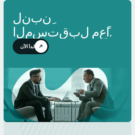
ن
ب
ن
ل
.
ا
ع
م
ل
ب
ق
ت
س
م
ل
ا
ابدأ الآن